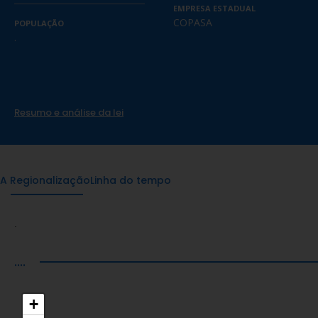
EMPRESA ESTADUAL
COPASA
POPULAÇÃO
.
Resumo e análise da lei
A Regionalização
Linha do tempo
.
....
+