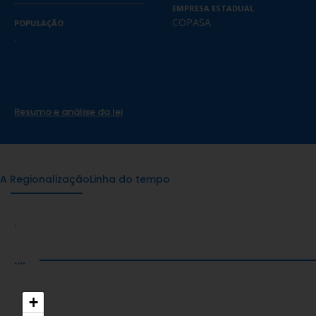
EMPRESA ESTADUAL
COPASA
POPULAÇÃO
.
Resumo e análise da lei
A Regionalização
Linha do tempo
.
....
+