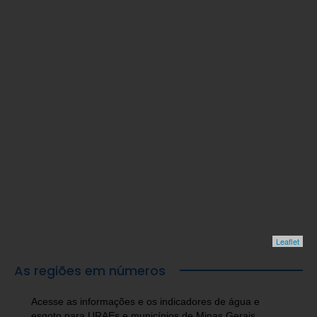
Leaflet
As regiões em números
Acesse as informações e os indicadores de água e
esgoto para URAEs e municípios de Minas Gerais.