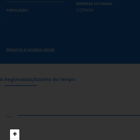
EMPRESA ESTADUAL
COPASA
POPULAÇÃO
.
Resumo e análise da lei
A Regionalização
Linha do tempo
.
....
+