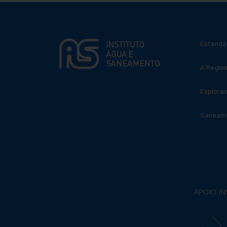
Entenda
A Region
Explora
Saneame
APOIO I