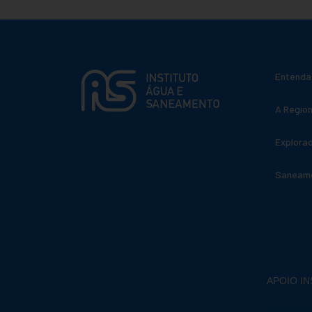
Entenda
A Region
Explora
Saneame
APOIO I