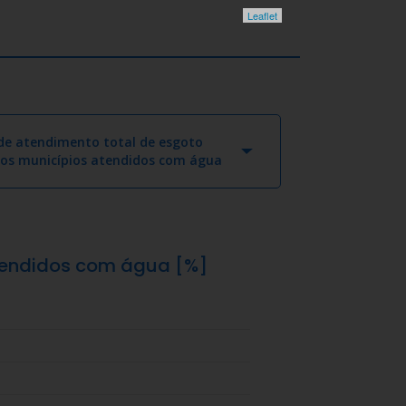
Leaflet
 de atendimento total de esgoto
aos municípios atendidos com água
atendidos com água [%]