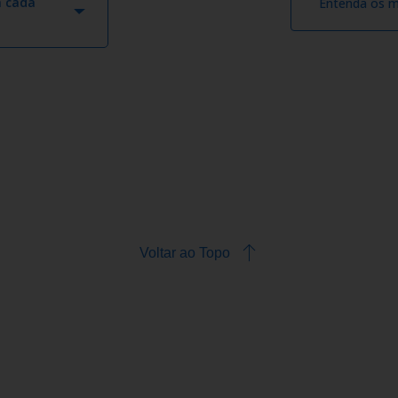
m cada
Entenda os m
Voltar ao Topo