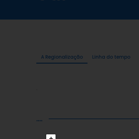
A Regionalização
Linha do tempo
.
....
+