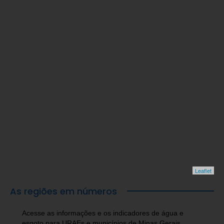
Leaflet
As regiões em números
Acesse as informações e os indicadores de água e
esgoto para URAEs e municípios de Minas Gerais.