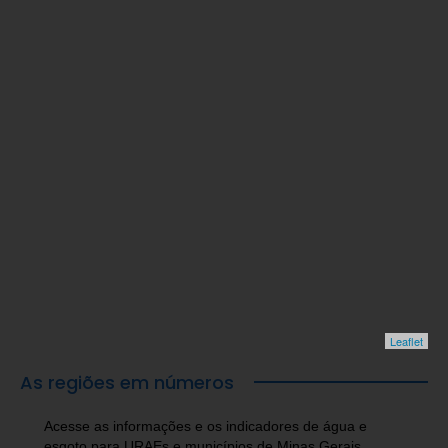
Leaflet
As regiões em números
Acesse as informações e os indicadores de água e
esgoto para URAEs e municípios de Minas Gerais.